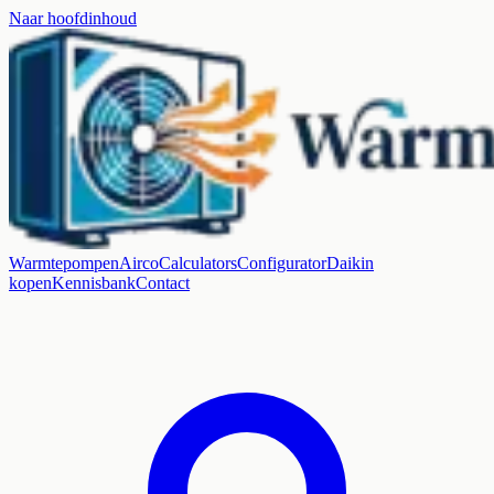
Naar hoofdinhoud
Warmtepompen
Airco
Calculators
Configurator
Daikin
kopen
Kennisbank
Contact