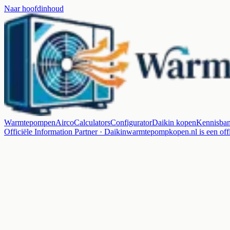
Naar hoofdinhoud
Warmtepompen
Airco
Calculators
Configurator
Daikin kopen
Kennisba
Officiële Information Partner · Daikin
warmtepompkopen.nl is een offi