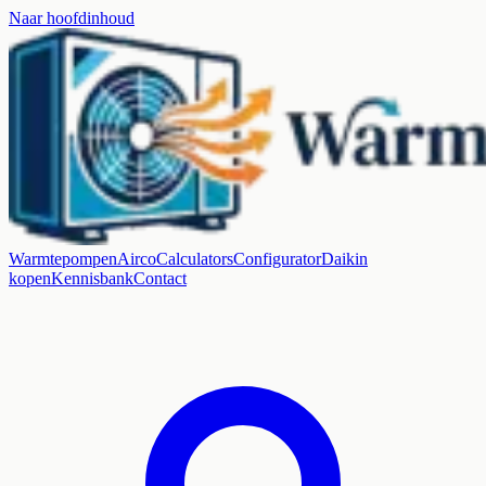
Naar hoofdinhoud
Warmtepompen
Airco
Calculators
Configurator
Daikin
kopen
Kennisbank
Contact