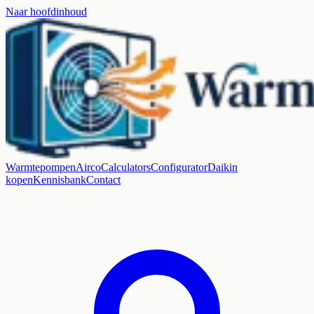
Naar hoofdinhoud
Warmtepompen
Airco
Calculators
Configurator
Daikin
kopen
Kennisbank
Contact