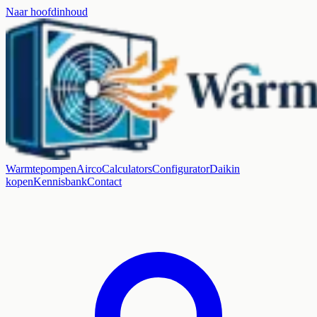
Naar hoofdinhoud
Warmtepompen
Airco
Calculators
Configurator
Daikin
kopen
Kennisbank
Contact