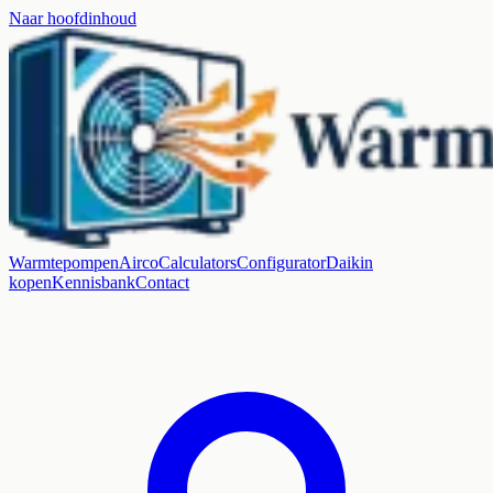
Naar hoofdinhoud
Warmtepompen
Airco
Calculators
Configurator
Daikin
kopen
Kennisbank
Contact