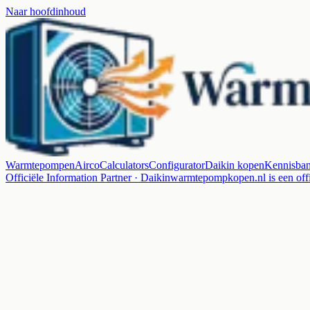
Naar hoofdinhoud
Warmtepompen
Airco
Calculators
Configurator
Daikin kopen
Kennisba
Officiële Information Partner · Daikin
warmtepompkopen.nl is een offi