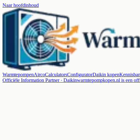
Naar hoofdinhoud
Warmtepompen
Airco
Calculators
Configurator
Daikin kopen
Kennisba
Officiële Information Partner · Daikin
warmtepompkopen.nl is een offi