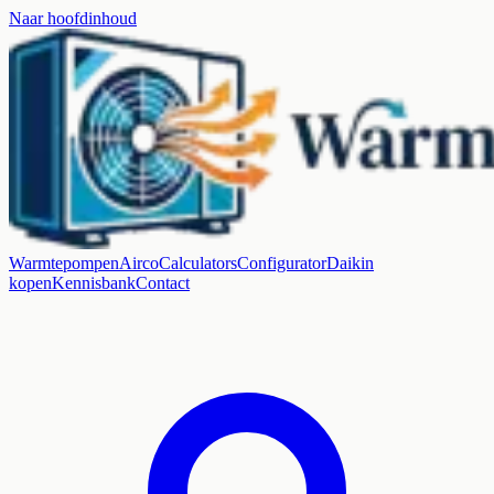
Naar hoofdinhoud
Warmtepompen
Airco
Calculators
Configurator
Daikin
kopen
Kennisbank
Contact