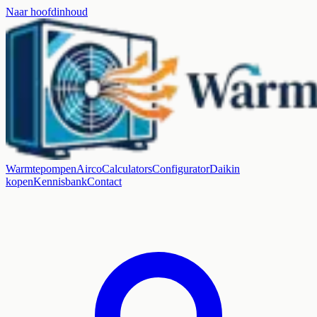
Naar hoofdinhoud
Warmtepompen
Airco
Calculators
Configurator
Daikin
kopen
Kennisbank
Contact