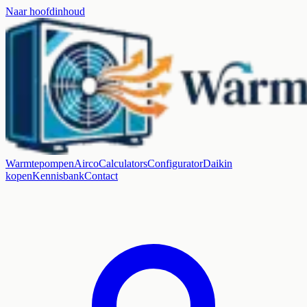
Naar hoofdinhoud
Warmtepompen
Airco
Calculators
Configurator
Daikin
kopen
Kennisbank
Contact