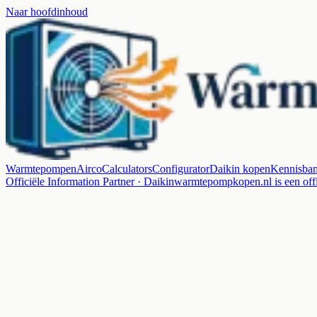
Naar hoofdinhoud
Warmtepompen
Airco
Calculators
Configurator
Daikin kopen
Kennisba
Officiële Information Partner · Daikin
warmtepompkopen.nl is een offi