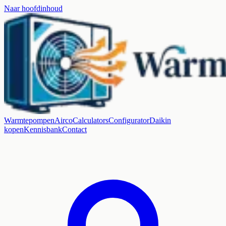
Naar hoofdinhoud
Warmtepompen
Airco
Calculators
Configurator
Daikin
kopen
Kennisbank
Contact