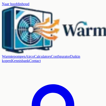
Naar hoofdinhoud
Warmtepompen
Airco
Calculators
Configurator
Daikin
kopen
Kennisbank
Contact