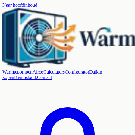
Naar hoofdinhoud
Warmtepompen
Airco
Calculators
Configurator
Daikin
kopen
Kennisbank
Contact