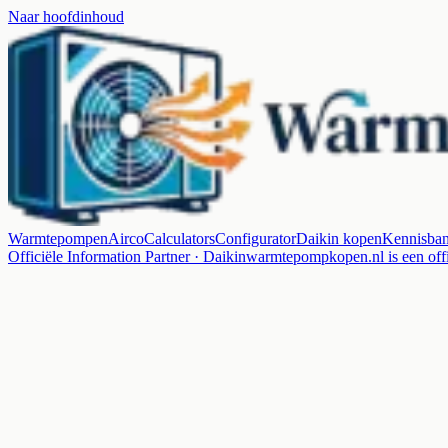
Naar hoofdinhoud
Warmtepompen
Airco
Calculators
Configurator
Daikin kopen
Kennisba
Officiële Information Partner · Daikin
warmtepompkopen.nl is een offi