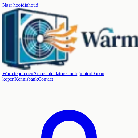
Naar hoofdinhoud
Warmtepompen
Airco
Calculators
Configurator
Daikin
kopen
Kennisbank
Contact