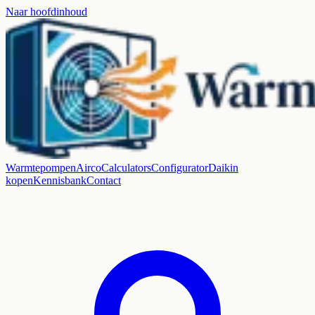
Naar hoofdinhoud
Warmtepompen
Airco
Calculators
Configurator
Daikin
kopen
Kennisbank
Contact