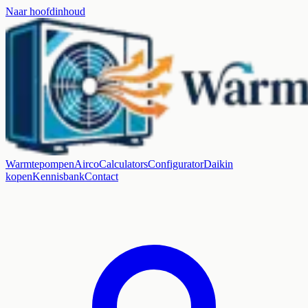
Naar hoofdinhoud
Warmtepompen
Airco
Calculators
Configurator
Daikin
kopen
Kennisbank
Contact