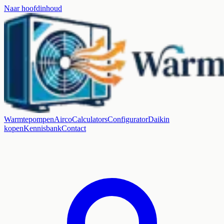
Naar hoofdinhoud
Warmtepompen
Airco
Calculators
Configurator
Daikin
kopen
Kennisbank
Contact