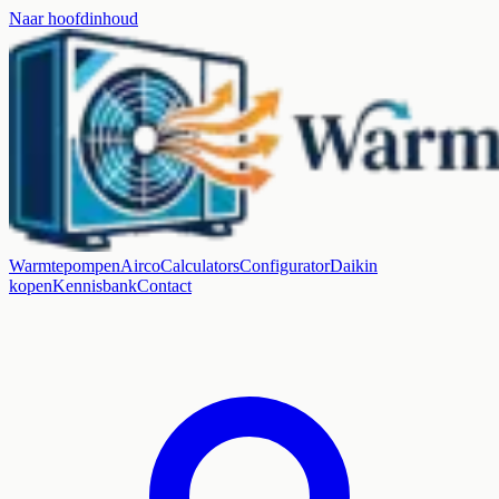
Naar hoofdinhoud
Warmtepompen
Airco
Calculators
Configurator
Daikin
kopen
Kennisbank
Contact