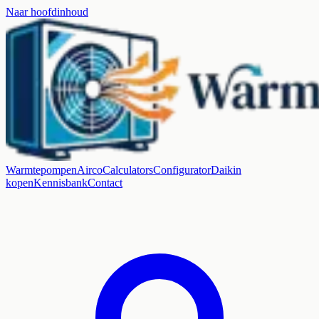
Naar hoofdinhoud
Warmtepompen
Airco
Calculators
Configurator
Daikin
kopen
Kennisbank
Contact