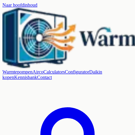
Naar hoofdinhoud
Warmtepompen
Airco
Calculators
Configurator
Daikin
kopen
Kennisbank
Contact