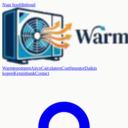
Naar hoofdinhoud
Warmtepompen
Airco
Calculators
Configurator
Daikin
kopen
Kennisbank
Contact