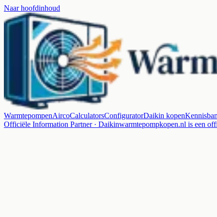
Naar hoofdinhoud
Warmtepompen
Airco
Calculators
Configurator
Daikin kopen
Kennisba
Officiële Information Partner · Daikin
warmtepompkopen.nl is een offi