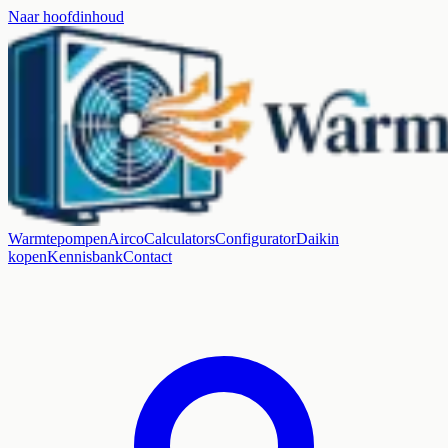
Naar hoofdinhoud
Warmtepompen
Airco
Calculators
Configurator
Daikin
kopen
Kennisbank
Contact