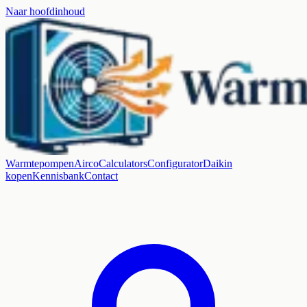
Naar hoofdinhoud
Warmtepompen
Airco
Calculators
Configurator
Daikin
kopen
Kennisbank
Contact