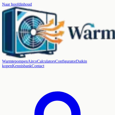
Naar hoofdinhoud
Warmtepompen
Airco
Calculators
Configurator
Daikin
kopen
Kennisbank
Contact