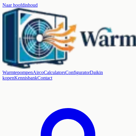
Naar hoofdinhoud
Warmtepompen
Airco
Calculators
Configurator
Daikin
kopen
Kennisbank
Contact