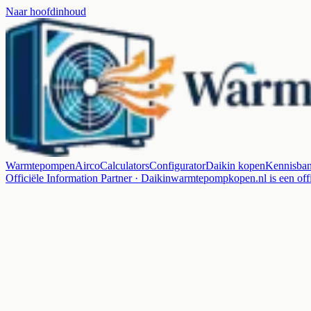
Naar hoofdinhoud
Warmtepompen
Airco
Calculators
Configurator
Daikin kopen
Kennisba
Officiële Information Partner · Daikin
warmtepompkopen.nl is een offi