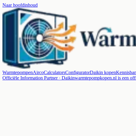
Naar hoofdinhoud
Warmtepompen
Airco
Calculators
Configurator
Daikin kopen
Kennisba
Officiële Information Partner · Daikin
warmtepompkopen.nl is een offi