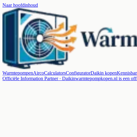
Naar hoofdinhoud
Warmtepompen
Airco
Calculators
Configurator
Daikin kopen
Kennisba
Officiële Information Partner · Daikin
warmtepompkopen.nl is een offi