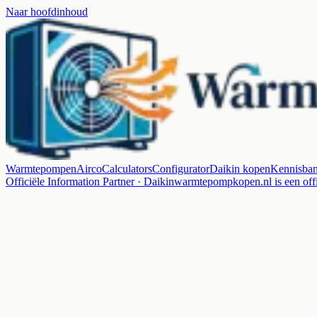
Naar hoofdinhoud
Warmtepompen
Airco
Calculators
Configurator
Daikin kopen
Kennisba
Officiële Information Partner · Daikin
warmtepompkopen.nl is een offi