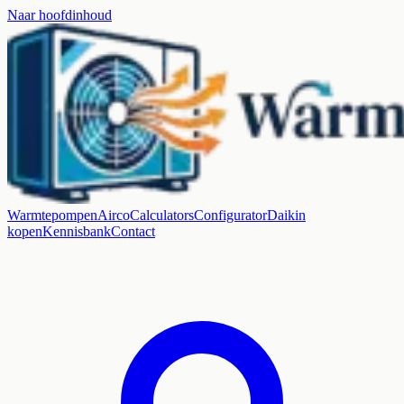
Naar hoofdinhoud
Warmtepompen
Airco
Calculators
Configurator
Daikin
kopen
Kennisbank
Contact