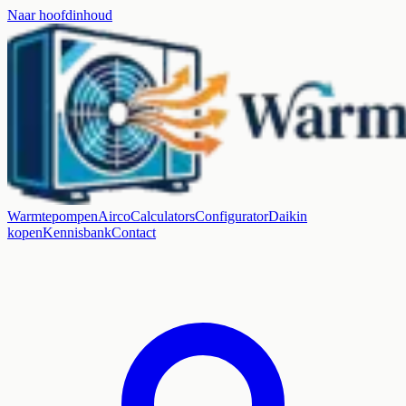
Naar hoofdinhoud
Warmtepompen
Airco
Calculators
Configurator
Daikin
kopen
Kennisbank
Contact