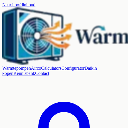
Naar hoofdinhoud
Warmtepompen
Airco
Calculators
Configurator
Daikin
kopen
Kennisbank
Contact