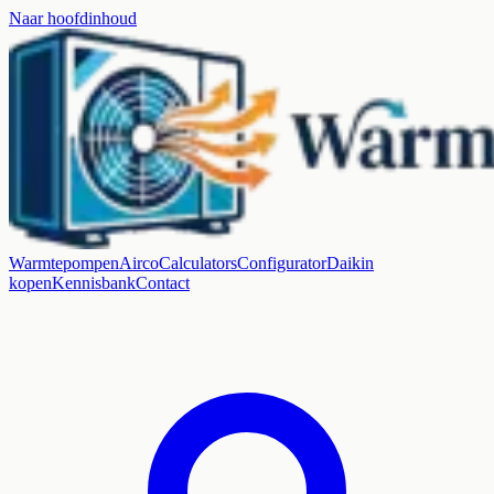
Naar hoofdinhoud
Warmtepompen
Airco
Calculators
Configurator
Daikin
kopen
Kennisbank
Contact