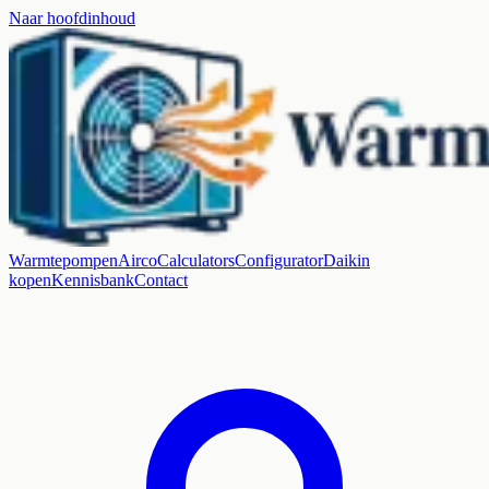
Naar hoofdinhoud
Warmtepompen
Airco
Calculators
Configurator
Daikin
kopen
Kennisbank
Contact