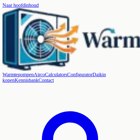
Naar hoofdinhoud
Warmtepompen
Airco
Calculators
Configurator
Daikin
kopen
Kennisbank
Contact