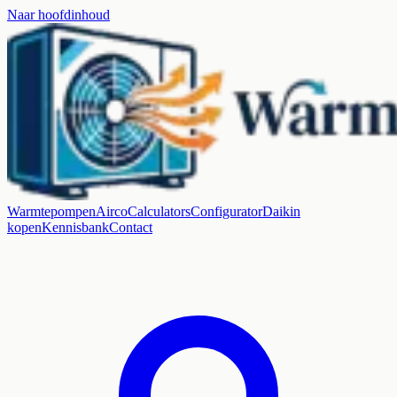
Naar hoofdinhoud
Warmtepompen
Airco
Calculators
Configurator
Daikin
kopen
Kennisbank
Contact