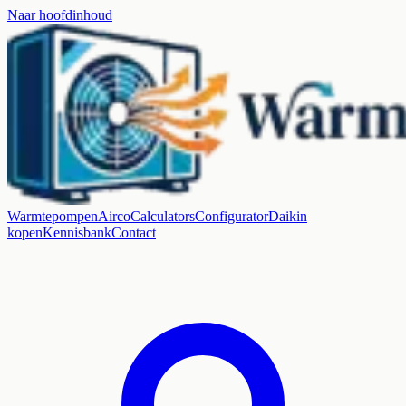
Naar hoofdinhoud
Warmtepompen
Airco
Calculators
Configurator
Daikin
kopen
Kennisbank
Contact