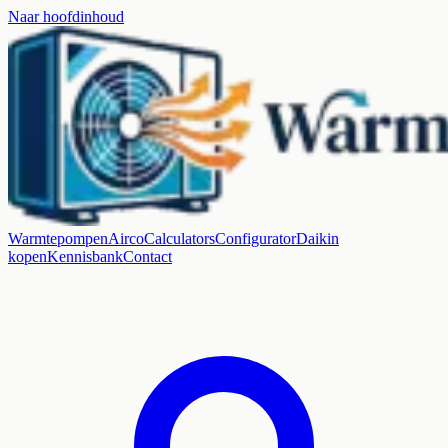
Naar hoofdinhoud
Warmtepompen
Airco
Calculators
Configurator
Daikin
kopen
Kennisbank
Contact