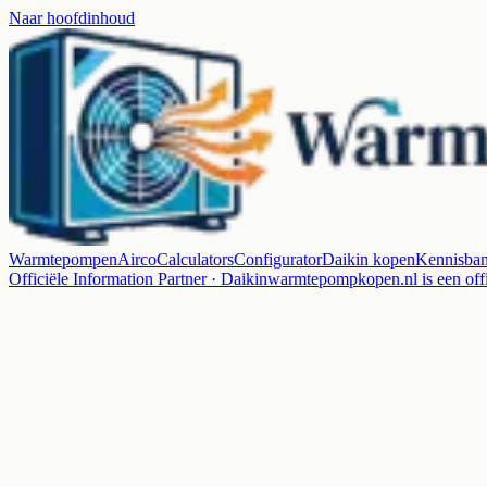
Naar hoofdinhoud
Warmtepompen
Airco
Calculators
Configurator
Daikin kopen
Kennisba
Officiële Information Partner · Daikin
warmtepompkopen.nl is een offi