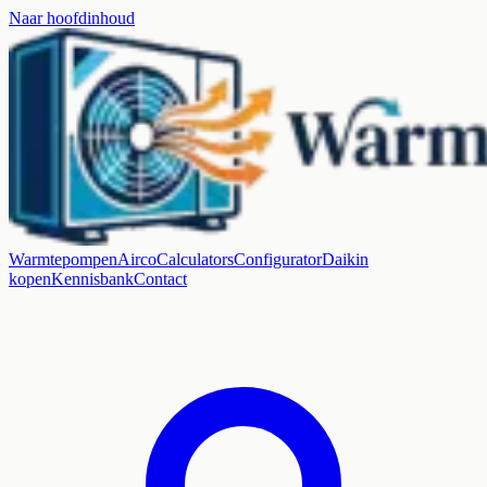
Naar hoofdinhoud
Warmtepompen
Airco
Calculators
Configurator
Daikin
kopen
Kennisbank
Contact